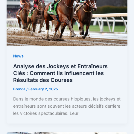
News
Analyse des Jockeys et Entraîneurs
Clés : Comment Ils Influencent les
Résultats des Courses
Brenda
/
February 2, 2025
Dans le monde des courses hippiques, les jockeys et
entraîneurs sont souvent les acteurs décisifs derrière
les victoires spectaculaires. Leur