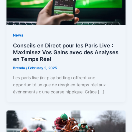
News
Conseils en Direct pour les Paris Live :
Maximisez Vos Gains avec des Analyses
en Temps Réel
Brenda
/
February 2, 2025
Les paris live (in-play betting) offrent une
opportunité unique de réagir en temps réel aux
événements d’une course hippique. Grâce […]