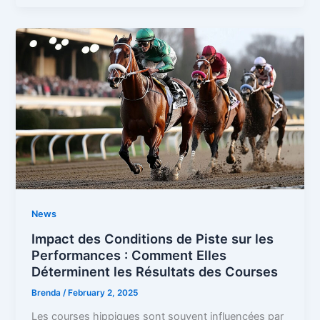
News
Impact des Conditions de Piste sur les
Performances : Comment Elles
Déterminent les Résultats des Courses
Brenda
/
February 2, 2025
Les courses hippiques sont souvent influencées par