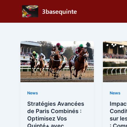
Skip
to
content
News
News
Stratégies Avancées
Impac
de Paris Combinés :
Condit
Optimisez Vos
sur l
Quinté+ avec
: Com