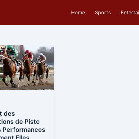
Home
Sports
Enterta
t des
ions de Piste
es Performances
ment Elles