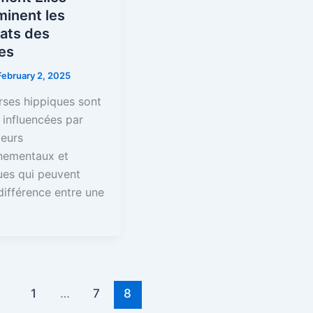
minent les
ats des
es
February 2, 2025
rses hippiques sont
 influencées par
teurs
nementaux et
ues qui peuvent
 différence entre une
1
…
7
8